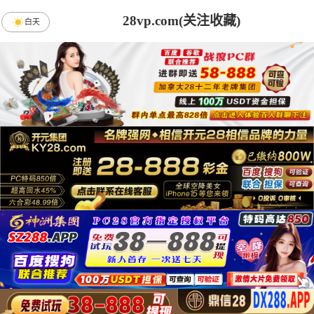
28vp.com(关注收藏)
白天