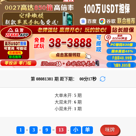
第
08081381
期 距下期：
00
分
17
秒
大单
未开:
5
期
大双
未开:
6
期
小双
未开:
1
期
1
3
9
13
小
单
咪牌
+
+
=
-