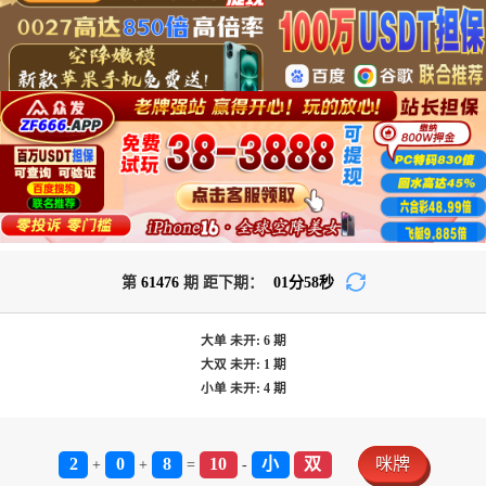
第
61476
期 距下期：
01
分
57
秒
大单
未开:
6
期
大双
未开:
1
期
小单
未开:
4
期
2
0
8
10
小
双
咪牌
+
+
=
-